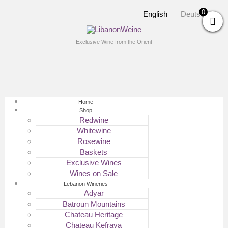
0
English
Deutsch
Exclusive Wine from the Orient
Home
Shop
Redwine
Whitewine
Rosewine
Baskets
Exclusive Wines
Wines on Sale
Lebanon Wineries
Adyar
Batroun Mountains
Chateau Heritage
Chateau Kefraya