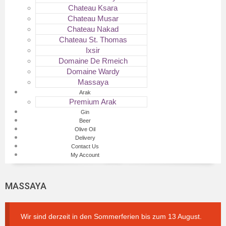
Chateau Ksara
Chateau Musar
Chateau Nakad
Chateau St. Thomas
Ixsir
Domaine De Rmeich
Domaine Wardy
Massaya
Arak
Premium Arak
Gin
Beer
Olive Oil
Delivery
Contact Us
My Account
MASSAYA
Wir sind derzeit in den Sommerferien bis zum 13 August.