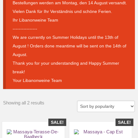
Bestellungen werden am Montag, den 14 August versandt.
Vielen Dank für Ihr Verständnis und schöne Ferien.
Ihr Libanonweine Team
----------------
We are currently on Summer Holidays until the 13th of
August ! Orders done meantime will be sent on the 14th of
August.
Thank you for your understanding and Happy Summer
break!
Your Libanonweine Team
Sorted
Showing all 2 results
by
popularity
SALE!
SALE!