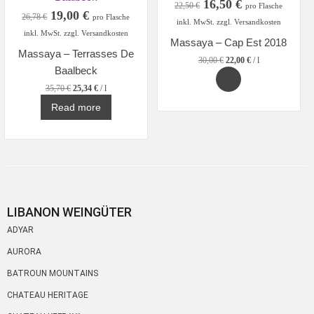
Original
Current
16,50
€
22,50
€
pro Flasche
Original
Current
19,00
€
price
price
26,78
€
pro Flasche
inkl. MwSt. zzgl. Versandkosten
price
price
was:
is:
inkl. MwSt. zzgl. Versandkosten
Massaya – Cap Est 2018
was:
is:
22,50 €.
16,50 €.
Massaya – Terrasses De
26,78 €.
19,00 €.
30,00
€
22,00
€
/
l
Baalbeck
35,70
€
25,34
€
/
l
Read more
LIBANON WEINGÜTER
ADYAR
AURORA
BATROUN MOUNTAINS
CHATEAU HERITAGE