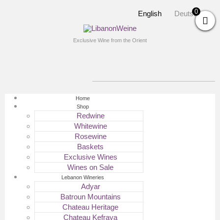
0
English
Deutsch
Exclusive Wine from the Orient
Home
Shop
Redwine
Whitewine
Rosewine
Baskets
Exclusive Wines
Wines on Sale
Lebanon Wineries
Adyar
Batroun Mountains
Chateau Heritage
Chateau Kefraya