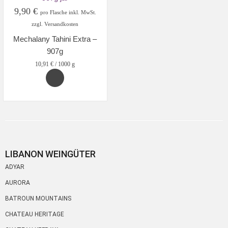
9,90
€
pro Flasche inkl. MwSt.
zzgl. Versandkosten
Mechalany Tahini Extra –
907g
10,91
€
/
1000
g
LIBANON WEINGÜTER
ADYAR
AURORA
BATROUN MOUNTAINS
CHATEAU HERITAGE