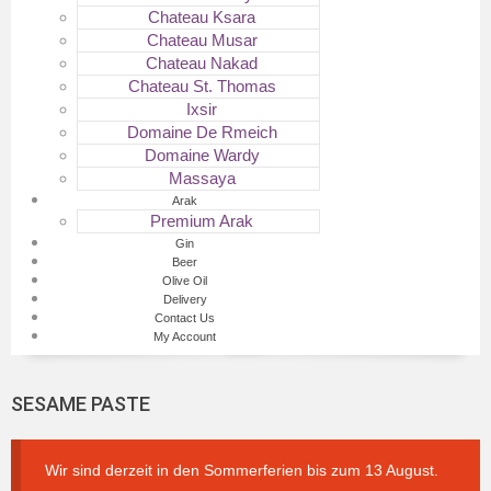
Chateau Ksara
Chateau Musar
Chateau Nakad
Chateau St. Thomas
Ixsir
Domaine De Rmeich
Domaine Wardy
Massaya
Arak
Premium Arak
Gin
Beer
Olive Oil
Delivery
Contact Us
My Account
SESAME PASTE
Wir sind derzeit in den Sommerferien bis zum 13 August.