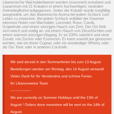
Libanesische Wacholderbeeren werden (mazeriert) extrahiert und
zusammen mit 21 Kräutern in einem hochwertigen, neutralen
Getreidealkohol aufgegossen. Jedes der Kräuter wurde sorgfältig
ausgewählt, um das libanesische Aroma bei jedem Schluck zum
Leben zu erwecken. Bei jedem Schluck entfaltet der Gaumen
intensive Noten von Wacholder, Lavendel, Rose, Carob,
Grapefruits und einem würzigen Hauch von Zimt. Der Gin fühlt
sich weich und seidig an, mit einem Hauch von Zitrusfrüchten und
einem warmen würzigen Abgang. Er ist 100% natürlich und ohne
Zusatz von Zucker oder Essenzen. Er kann sowohl pur genossen
werden, wie ein feiner Cognac oder ein anständiger Whisky oder
als Gin Tonic oder in anderen Cocktails
Wir sind derzeit in den Sommerferien bis zum 13 August.
Bestellungen werden am Montag, den 14 August versandt.
Vielen Dank für Ihr Verständnis und schöne Ferien.
Ihr Libanonweine Team
----------------
We are currently on Summer Holidays until the 13th of
August ! Orders done meantime will be sent on the 14th of
August.