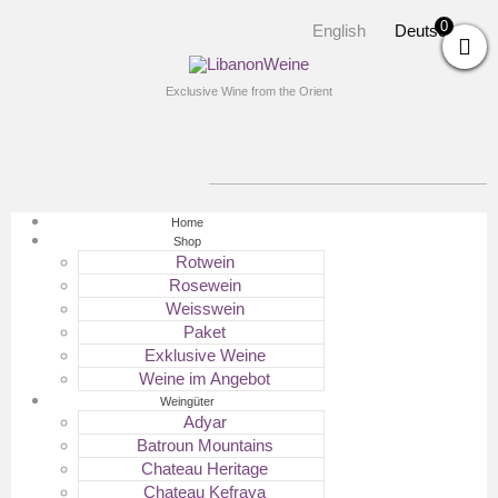
0
English
Deutsch
Exclusive Wine from the Orient
Home
Shop
Rotwein
Rosewein
Weisswein
Paket
Exklusive Weine
Weine im Angebot
Weingüter
Adyar
Batroun Mountains
Chateau Heritage
Chateau Kefraya