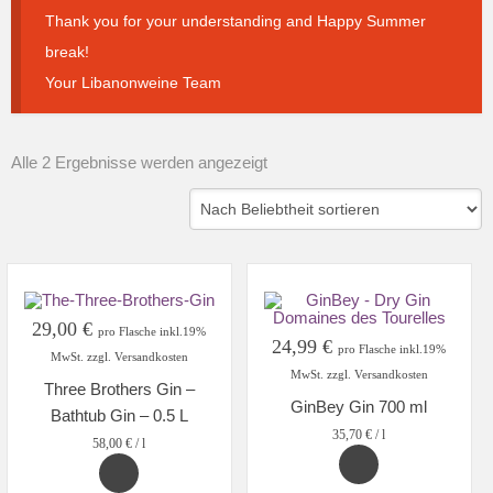
Thank you for your understanding and Happy Summer
break!
Your Libanonweine Team
Nach
Alle 2 Ergebnisse werden angezeigt
Beliebtheit
sortiert
29,00
€
pro Flasche inkl.19%
24,99
€
pro Flasche inkl.19%
MwSt. zzgl. Versandkosten
MwSt. zzgl. Versandkosten
Three Brothers Gin –
GinBey Gin 700 ml
Bathtub Gin – 0.5 L
35,70
€
/
l
58,00
€
/
l