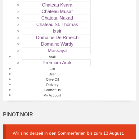
Chateau Ksara
Chateau Musar
Chateau Nakad
Chateau St. Thomas
Ixsir
Domaine De Rmeich
Domaine Wardy
Massaya
Arak
Premium Arak
Gin
Beer
Olive Oil
Delivery
Contact Us
My Account
PINOT NOIR
Wir sind derzeit in den Sommerferien bis zum 13 August.