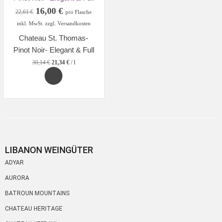
Original
Current
16,00
€
22,61
€
pro Flasche
price
price
inkl. MwSt. zzgl. Versandkosten
was:
is:
Chateau St. Thomas-
22,61 €.
16,00 €.
Pinot Noir- Elegant & Full
30,14
€
21,34
€
/
l
LIBANON WEINGÜTER
ADYAR
AURORA
BATROUN MOUNTAINS
CHATEAU HERITAGE