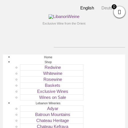
0
English
Deutsch
Exclusive Wine from the Orient
Home
Shop
Redwine
Whitewine
Rosewine
Baskets
Exclusive Wines
Wines on Sale
Lebanon Wineries
Adyar
Batroun Mountains
Chateau Heritage
Chateau Kefraya