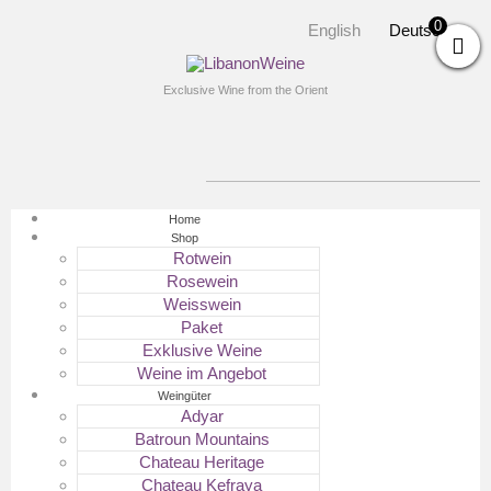
0
English
Deutsch
Exclusive Wine from the Orient
Home
Shop
Rotwein
Rosewein
Weisswein
Paket
Exklusive Weine
Weine im Angebot
Weingüter
Adyar
Batroun Mountains
Chateau Heritage
Chateau Kefraya