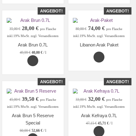
ANGEBOT!
ANGEBOT!
Ursprünglicher
Aktueller
Ursprünglicher
Aktueller
28,00
€
74,00
€
35,00
€
80,00
€
pro Flasche
pro Flasche
Preis
Preis
Preis
Preis
inkl.19% MwSt. zzgl. Versandkosten
inkl.19% MwSt. zzgl. Versandkosten
war:
ist:
war:
ist:
Arak Brun 0.7L
Libanon Arak Paket
35,00 €
28,00 €.
80,00 €
74,00 €.
49,99
€
40,00
€
/
l
ANGEBOT!
ANGEBOT!
Ursprünglicher
Aktueller
Ursprünglicher
Aktueller
39,50
€
32,00
€
45,00
€
33,00
€
pro Flasche
pro Flasche
Preis
Preis
Preis
Preis
inkl.19% MwSt. zzgl. Versandkosten
inkl.19% MwSt. zzgl. Versandkosten
war:
ist:
war:
ist:
Arak Brun 5 Reserve
Arak Kefraya 0.7L
45,00 €
39,50 €.
33,00 €
32,00 €.
Special
47,15
€
45,71
€
/
l
60,00
€
52,66
€
/
l