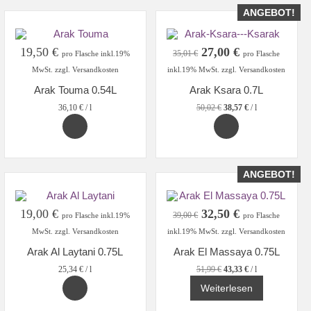
ANGEBOT!
Ursprünglicher
Aktueller
19,50
€
27,00
€
35,01
€
pro Flasche inkl.19%
pro Flasche
Preis
Preis
MwSt. zzgl. Versandkosten
inkl.19% MwSt. zzgl. Versandkosten
war:
ist:
Arak Touma 0.54L
Arak Ksara 0.7L
35,01 €
27,00 €.
36,10
€
/
l
50,02
€
38,57
€
/
l
ANGEBOT!
Ursprünglicher
Aktueller
19,00
€
32,50
€
39,00
€
pro Flasche inkl.19%
pro Flasche
Preis
Preis
MwSt. zzgl. Versandkosten
inkl.19% MwSt. zzgl. Versandkosten
war:
ist:
Arak Al Laytani 0.75L
Arak El Massaya 0.75L
39,00 €
32,50 €.
25,34
€
/
l
51,99
€
43,33
€
/
l
Weiterlesen