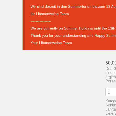
Wir sind derzeit in den Sommerferien bis zum 13 Au
Ihr Libanonweine Team
----------------
We are currently on Summer Holidays until the 13th 
Thank you for your understanding and Happy Summ
Your Libanonweine Team
50,0
Der G
diese
ergie
Persön
Chate
St.
Thom
Kateg
Le
Schlü
Chate
Jahrg
Red
Liefer
Magn