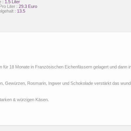
 :
1.5 Liter
e
Pro Liter :
29.3 Euro
lgehalt :
13.5
 für 18 Monate in Französischen Eichenfässern gelagert und dann in
n, Gewürzen, Rosmarin, Ingwer und Schokolade verstärkt das wund
starken & würzigen Käsen.