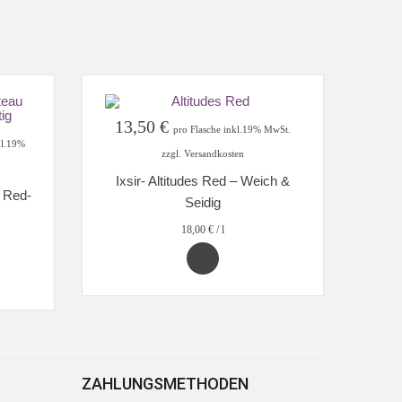
13,50
€
pro Flasche inkl.19% MwSt.
r
kl.19%
zzgl. Versandkosten
Ixsir- Altitudes Red – Weich &
 Red-
Seidig
18,00
€
/
l
ZAHLUNGSMETHODEN