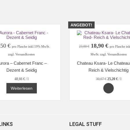
ANGEBOT!
Ursprünglicher
Aktuelle
,50
€
18,90
€
23,00
€
pro Flasche inkl.19% MwSt.
pro Flasche in
Preis
Preis
zzgl. Versandkosten
MwSt. zzgl. Versandkosten
war:
ist:
urora – Cabernet Franc –
Chateau Ksara- Le Chateau
23,00 €
18,90 €.
Dezent & Seidig
Reich & Vielschichtig
48,66
€
/
l
30,67
€
25,20
€
/
l
Weiterlesen
LINKS
LEGAL STUFF