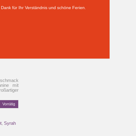
Dank für Ihr Verständnis und schöne Ferien.
eschmack
nine mit
oßartiger
Vorrätig
t
,
Syrah