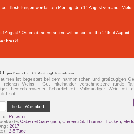
gust. Bestellungen werden am Montag, den 14 August versandt. Vielen 
of August ! Orders done meantime will be sent on the 14th of August.
er break!
0
€
pro Flasche inkl.19% MwSt. zzgl. Versandkosten
aumen ist begeistert bei dem harmonischen und großzügigen G
s reichen Weins. Gut miteinander verschmolzene runde Tan
biger, bemerkenswerter Beharrlichkeit. Vollmundiger Wein mit gr
lichkeit.
au
In den Warenkorb
as-
orie:
Rotwein
sselworte:
Cabernet Sauvignon
,
Chateau St. Thomas
,
Trocken
,
Merlo
au
ang :
2017
zeit :
2-5 Tage
um