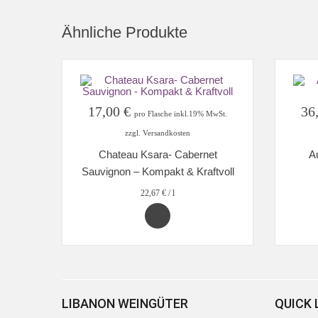
Ähnliche Produkte
17,00
€
36
pro Flasche inkl.19% MwSt.
zzgl. Versandkosten
Chateau Ksara- Cabernet
A
Sauvignon – Kompakt & Kraftvoll
22,67
€
/
l
LIBANON WEINGÜTER
QUICK 