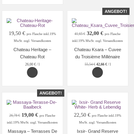
ANGEBOT!
Ursprünglicher
Aktueller
19,50
€
32,00
€
41,65
€
pro Flasche inkl.19%
pro Flasche
Preis
Preis
MwSt. zzgl. Versandkosten
inkl.19% MwSt. zzgl. Versandkosten
war:
ist:
Chateau Heritage –
Chateau Ksara – Cuvee
41,65 €
32,00 €.
Chateau Rot
du Troisième Millénaire
26,00
€
/
l
55,54
€
42,66
€
/
l
ANGEBOT!
Ursprünglicher
Aktueller
19,00
€
22,50
€
26,78
€
pro Flasche
pro Flasche inkl.19%
Preis
Preis
inkl.19% MwSt. zzgl. Versandkosten
MwSt. zzgl. Versandkosten
war:
ist:
Massaya – Terrasses De
Ixsir- Grand Reserve
26,78 €
19,00 €.