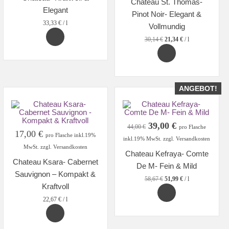
Chateau St. Thomas-
22,61 €
16,00 €.
Elegant
Pinot Noir- Elegant &
33,33
€
/
l
Vollmundig
30,14
€
21,34
€
/
l
ANGEBOT!
Ursprünglicher
Aktueller
39,00
€
44,00
€
pro Flasche
17,00
€
Preis
Preis
pro Flasche inkl.19%
inkl.19% MwSt. zzgl. Versandkosten
war:
ist:
MwSt. zzgl. Versandkosten
Chateau Kefraya- Comte
44,00 €
39,00 €.
Chateau Ksara- Cabernet
De M- Fein & Mild
Sauvignon – Kompakt &
58,67
€
51,99
€
/
l
Kraftvoll
22,67
€
/
l