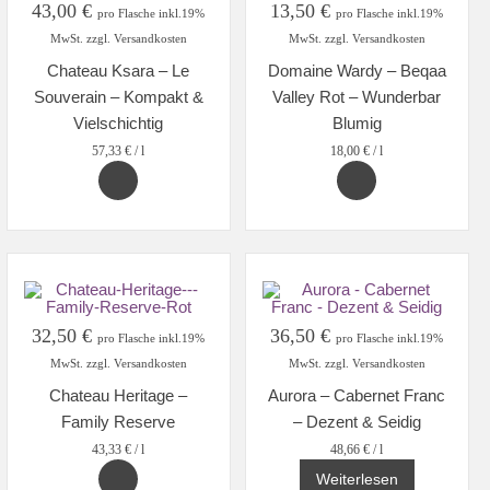
43,00
€
13,50
€
pro Flasche inkl.19%
pro Flasche inkl.19%
MwSt. zzgl. Versandkosten
MwSt. zzgl. Versandkosten
Chateau Ksara – Le
Domaine Wardy – Beqaa
Souverain – Kompakt &
Valley Rot – Wunderbar
Vielschichtig
Blumig
57,33
€
/
l
18,00
€
/
l
32,50
€
36,50
€
pro Flasche inkl.19%
pro Flasche inkl.19%
MwSt. zzgl. Versandkosten
MwSt. zzgl. Versandkosten
Chateau Heritage –
Aurora – Cabernet Franc
Family Reserve
– Dezent & Seidig
43,33
€
/
l
48,66
€
/
l
Weiterlesen