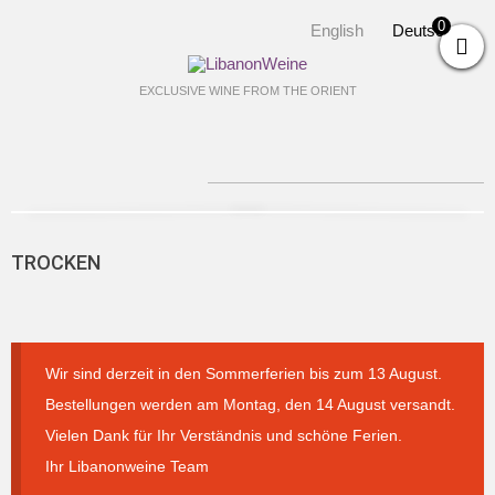
0
English
Deutsch
EXCLUSIVE WINE FROM THE ORIENT
TROCKEN
Wir sind derzeit in den Sommerferien bis zum 13 August.
Bestellungen werden am Montag, den 14 August versandt.
Vielen Dank für Ihr Verständnis und schöne Ferien.
Ihr Libanonweine Team