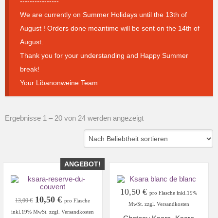
----------------
We are currently on Summer Holidays until the 13th of
August ! Orders done meantime will be sent on the 14th of
August.
Thank you for your understanding and Happy Summer
break!
Your Libanonweine Team
Nach
Ergebnisse 1 – 20 von 24 werden angezeigt
Beliebtheit
sortiert
ANGEBOT!
10,50
€
pro Flasche inkl.19%
Ursprünglicher
Aktueller
10,50
€
13,00
€
pro Flasche
MwSt. zzgl. Versandkosten
Preis
Preis
inkl.19% MwSt. zzgl. Versandkosten