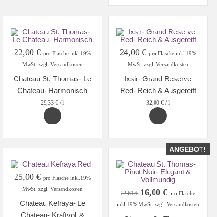
22,00
€
24,00
€
pro Flasche inkl.19%
pro Flasche inkl.19%
MwSt. zzgl. Versandkosten
MwSt. zzgl. Versandkosten
Chateau St. Thomas- Le
Ixsir- Grand Reserve
Chateau- Harmonisch
Red- Reich & Ausgereift
29,33
€
/
l
32,00
€
/
l
ANGEBOT!
25,00
€
pro Flasche inkl.19%
MwSt. zzgl. Versandkosten
Ursprünglicher
Aktueller
16,00
€
22,61
€
pro Flasche
Preis
Preis
Chateau Kefraya- Le
inkl.19% MwSt. zzgl. Versandkosten
war:
ist:
Chateau- Kraftvoll &