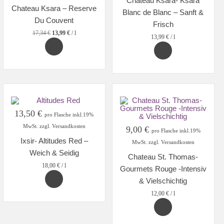
Chateau Ksara- Ksara
war:
ist:
Chateau Ksara – Reserve
13,00 €
10,50 €.
Blanc de Blanc – Sanft &
Du Couvent
Frisch
17,34
€
13,99
€
/
l
13,99
€
/
l
13,50
€
pro Flasche inkl.19%
MwSt. zzgl. Versandkosten
9,00
€
pro Flasche inkl.19%
Ixsir- Altitudes Red –
MwSt. zzgl. Versandkosten
Weich & Seidig
Chateau St. Thomas-
18,00
€
/
l
Gourmets Rouge -Intensiv
& Vielschichtig
12,00
€
/
l