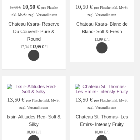
Original
Current
10,50
€
10,50
€
13,00
€
pro Flasche
pro Flasche inkl. MwSt.
price
price
inkl. MwSt. zzgl. Versandkosten
zzgl. Versandkosten
was:
is:
Chateau Ksara- Reserve
Chateau Ksara- Blanc de
13,00 €.
10,50 €.
Du Couvent- Pure &
Blanc- Soft & Fresh
Round
13,99
€
/
l
17,34
€
13,99
€
/
l
13,50
€
13,50
€
pro Flasche inkl. MwSt.
pro Flasche inkl. MwSt.
zzgl. Versandkosten
zzgl. Versandkosten
Ixsir- Altitudes Red- Soft &
Chateau St. Thomas- Les
Silky
Emirs- Intensly Fruity
18,00
€
/
l
18,00
€
/
l