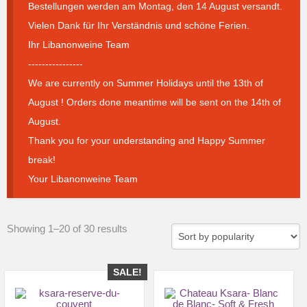
Bestellungen werden am Montag, den 14 August versandt.
Vielen Dank für Ihr Verständnis und schöne Ferien.
Ihr Libanonweine Team
----------------
We are currently on Summer Holidays until the 13th of
August ! Orders done meantime will be sent on the 14th of
August.
Thank you for your understanding and Happy Summer
break!
Your Libanonweine Team
Sorted
Showing 1–20 of 30 results
by
popularity
SALE!