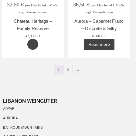
32,50
€
36,50
€
pro Flasche inkl. MwSt.
pro Flasche inkl. MwSt.
zzgl. Versandkosten
zzgl. Versandkosten
Chateau Heritage –
Aurora – Cabernet Franc
Family Reserve
– Discrete & Silky
43,33
€
/
l
48,66
€
/
l
Read more
1
2
→
LIBANON WEINGÜTER
ADYAR
AURORA
BATROUN MOUNTAINS