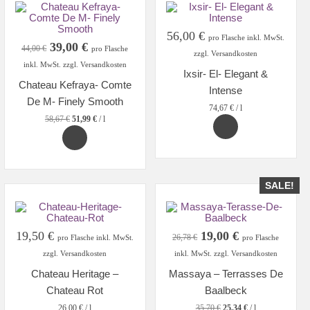
56,00
€
pro Flasche inkl. MwSt.
Original
Current
39,00
€
44,00
€
pro Flasche
zzgl. Versandkosten
price
price
inkl. MwSt. zzgl. Versandkosten
Ixsir- El- Elegant &
was:
is:
Chateau Kefraya- Comte
44,00 €.
39,00 €.
Intense
De M- Finely Smooth
74,67
€
/
l
58,67
€
51,99
€
/
l
SALE!
Original
Current
19,50
€
19,00
€
26,78
€
pro Flasche inkl. MwSt.
pro Flasche
price
price
zzgl. Versandkosten
inkl. MwSt. zzgl. Versandkosten
was:
is:
Chateau Heritage –
Massaya – Terrasses De
26,78 €.
19,00 €.
Chateau Rot
Baalbeck
26,00
€
/
l
35,70
€
25,34
€
/
l