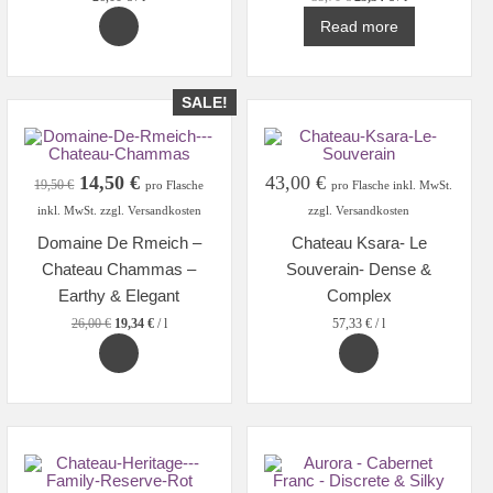
Read more
SALE!
Original
Current
14,50
€
43,00
€
19,50
€
pro Flasche
pro Flasche inkl. MwSt.
price
price
inkl. MwSt. zzgl. Versandkosten
zzgl. Versandkosten
was:
is:
Domaine De Rmeich –
Chateau Ksara- Le
19,50 €.
14,50 €.
Chateau Chammas –
Souverain- Dense &
Earthy & Elegant
Complex
26,00
€
19,34
€
/
l
57,33
€
/
l