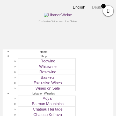
0
English
Deutsch
Exclusive Wine from the Orient
Home
Shop
Redwine
Whitewine
Rosewine
Baskets
Exclusive Wines
Wines on Sale
Lebanon Wineries
Adyar
Batroun Mountains
Chateau Heritage
Chateau Kefraya