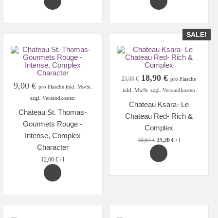
SALE!
Original
Current
18,90
€
23,00
€
pro Flasche
9,00
€
price
price
pro Flasche inkl. MwSt.
inkl. MwSt. zzgl. Versandkosten
was:
is:
zzgl. Versandkosten
Chateau Ksara- Le
23,00 €.
18,90 €.
Chateau St. Thomas-
Chateau Red- Rich &
Gourmets Rouge -
Complex
Intense, Complex
30,67
€
25,20
€
/
l
Character
12,00
€
/
l