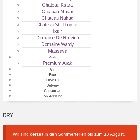
Chateau Ksara
Chateau Musar
Chateau Nakad
Chateau St. Thomas
Ixsir
Domaine De Rmeich
Domaine Wardy
Massaya
Arak
Premium Arak
Gin
Beer
Olive Oil
Delivery
Contact Us
My Account
DRY
Wir sind derzeit in den Sommerferien bis zum 13 August.