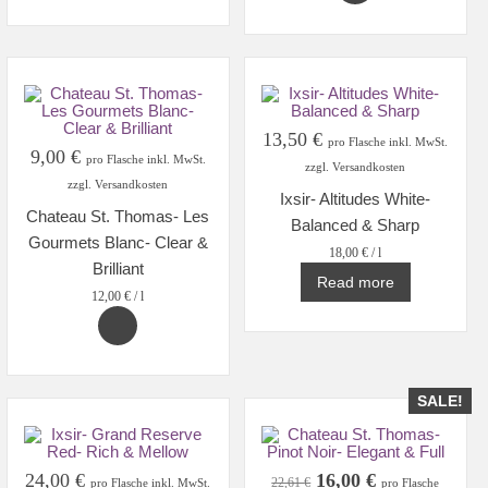
13,50
€
pro Flasche inkl. MwSt.
9,00
€
pro Flasche inkl. MwSt.
zzgl. Versandkosten
zzgl. Versandkosten
Ixsir- Altitudes White-
Chateau St. Thomas- Les
Balanced & Sharp
Gourmets Blanc- Clear &
18,00
€
/
l
Brilliant
Read more
12,00
€
/
l
SALE!
Original
Current
24,00
€
16,00
€
22,61
€
pro Flasche inkl. MwSt.
pro Flasche