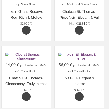
price
price
zzgl. Versandkosten
inkl. MwSt. zzgl. Versandkosten
was:
is:
Ixsir- Grand Reserve
Chateau St. Thomas-
22,61 €.
16,00 €.
Red- Rich & Mellow
Pinot Noir- Elegant & Full
32,00
€
/
l
30,14
€
21,34
€
/
l
14,00
€
56,00
€
pro Flasche inkl. MwSt.
pro Flasche inkl. MwSt.
zzgl. Versandkosten
zzgl. Versandkosten
Chateau St. Thomas-
Ixsir- El- Elegant &
Chardonnay- Truly Intense
Intense
18,67
€
/
l
74,67
€
/
l