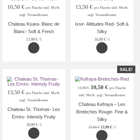
10,50
€
13,50
€
pro Flasche inkl. MwSt.
pro Flasche inkl. MwSt.
zzgl. Versandkosten
zzgl. Versandkosten
Chateau Ksara- Blanc de
Ixsir- Altitudes Red- Soft &
Blanc- Soft & Fresh
Silky
13,99
€
/
l
18,00
€
/
l
SALE!
Original
Current
10,50
€
11,90
€
pro Flasche
13,50
€
price
price
pro Flasche inkl. MwSt.
inkl. MwSt. zzgl. Versandkosten
was:
is:
zzgl. Versandkosten
Chateau Kefraya – Les
11,90 €.
10,50 €.
Chateau St. Thomas- Les
Bretèches Rouge- Fine &
Emirs- Intensly Fruity
Silky
18,00
€
/
l
15,86
€
13,99
€
/
l