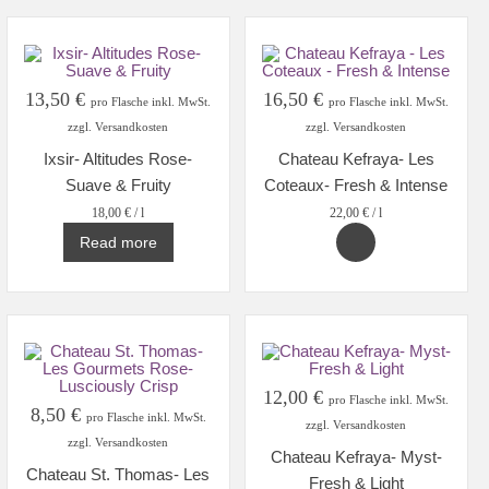
13,50
€
16,50
€
pro Flasche inkl. MwSt.
pro Flasche inkl. MwSt.
zzgl. Versandkosten
zzgl. Versandkosten
Ixsir- Altitudes Rose-
Chateau Kefraya- Les
Suave & Fruity
Coteaux- Fresh & Intense
18,00
€
/
l
22,00
€
/
l
Read more
12,00
€
pro Flasche inkl. MwSt.
8,50
€
pro Flasche inkl. MwSt.
zzgl. Versandkosten
zzgl. Versandkosten
Chateau Kefraya- Myst-
Chateau St. Thomas- Les
Fresh & Light