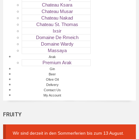
Chateau Ksara
Chateau Musar
Chateau Nakad
Chateau St. Thomas
Ixsir
Domaine De Rmeich
Domaine Wardy
Massaya
Arak
Premium Arak
Gin
Beer
Olive Oil
Delivery
Contact Us
My Account
FRUITY
Wir sind derzeit in den Sommerferien bis zum 13 August.