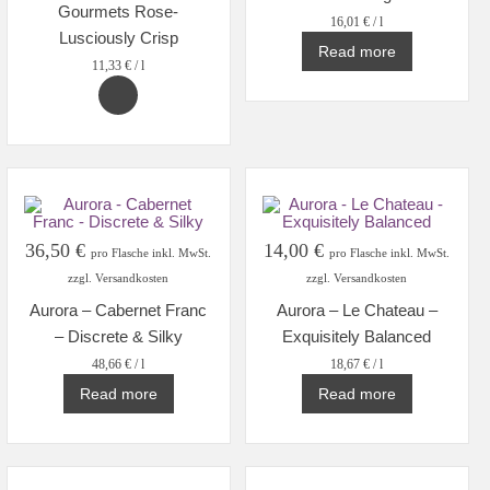
Gourmets Rose-
16,01
€
/
l
Lusciously Crisp
Read more
11,33
€
/
l
36,50
€
14,00
€
pro Flasche inkl. MwSt.
pro Flasche inkl. MwSt.
zzgl. Versandkosten
zzgl. Versandkosten
Aurora – Cabernet Franc
Aurora – Le Chateau –
– Discrete & Silky
Exquisitely Balanced
48,66
€
/
l
18,67
€
/
l
Read more
Read more