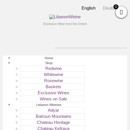
0
English
Deutsch
Exclusive Wine from the Orient
Home
Shop
Redwine
Whitewine
Rosewine
Baskets
Exclusive Wines
Wines on Sale
Lebanon Wineries
Adyar
Batroun Mountains
Chateau Heritage
Chateau Kefraya